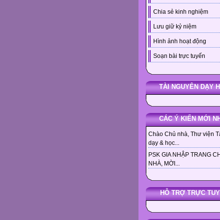
Chia sẻ kinh nghiệm
Lưu giữ kỷ niệm
Hình ảnh hoạt động
Soạn bài trực tuyến
TÀI NGUYÊN DẠY 
CÁC Ý KIẾN MỚI N
Chào Chủ nhà, Thư viện Tà
dạy & học...
PSK GIA NHẬP TRANG C
NHÀ, MỜI...
HỖ TRỢ TRỰC TU