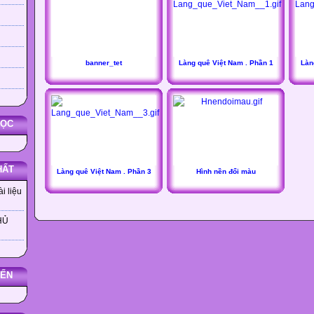
banner_tet
Làng quê Việt Nam . Phần 1
Làn
HỌC
HẤT
Làng quê Việt Nam . Phần 3
Hình nền đổi màu
i liệu
HỦ
YẾN