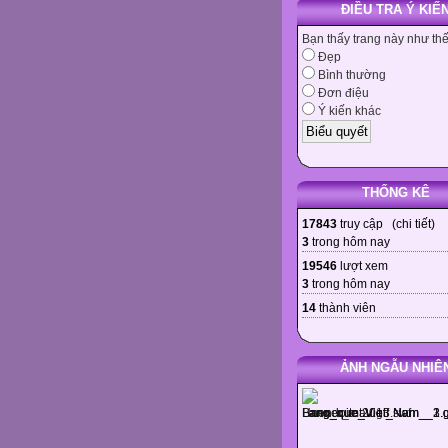
ĐIỀU TRA Ý KIẾ
Bạn thấy trang này như th
Đẹp
Bình thường
Đơn điệu
Ý kiến khác
THỐNG KÊ
17843
truy cập (
chi tiết
)
3
trong hôm nay
19546
lượt xem
3
trong hôm nay
14
thành viên
ẢNH NGẪU NHIÊ