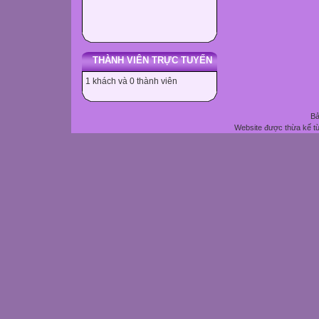
THÀNH VIÊN TRỰC TUYẾN
1 khách và 0 thành viên
Bả
Website được thừa kế t