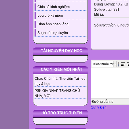
Dung lượng:
40.2 KB
Chia sẻ kinh nghiệm
Số lượt tải:
331
Mô tả:
Lưu giữ kỷ niệm
Hình ảnh hoạt động
Số lượt thích:
0 ngườ
Soạn bài trực tuyến
TÀI NGUYÊN DẠY HỌC
Kích thước font
CÁC Ý KIẾN MỚI NHẤT
Chào Chủ nhà, Thư viện Tài liệu
dạy & học...
PSK GIA NHẬP TRANG CHỦ
NHÀ, MỜI...
Đường dẫn
:
p
Gửi ý kiến
HỖ TRỢ TRỰC TUYẾN