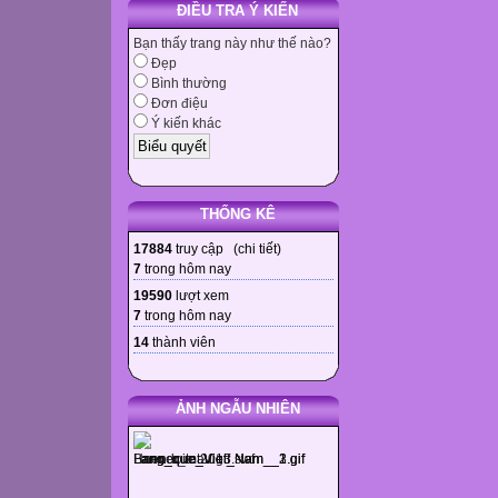
ĐIỀU TRA Ý KIẾN
Bạn thấy trang này như thế nào?
Đẹp
Bình thường
Đơn điệu
Ý kiến khác
THỐNG KÊ
17884
truy cập (
chi tiết
)
7
trong hôm nay
19590
lượt xem
7
trong hôm nay
14
thành viên
ẢNH NGẪU NHIÊN