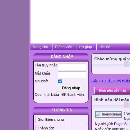
Trang chủ
Thành viên
Trợ giúp
Liên hệ
ĐĂNG NHẬP
Chào mừng quý vị 
Tên truy nhập
Mật khẩu
Gốc
>
Tư liệu
>
Mỹ thuật
Ghi nhớ
Hình nền đổi màu
Quên mật khẩu
ĐK thành viên
Hình nền đổi màu
THÔNG TIN
(
Tà
Ng
Giới thiệu chung
Người gửi:
Phạm Sa 
Thành tích
Ngày gửi:
08h:38' 02