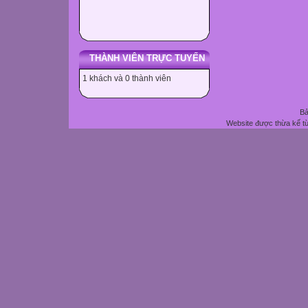
THÀNH VIÊN TRỰC TUYẾN
1 khách và 0 thành viên
Bả
Website được thừa kế t