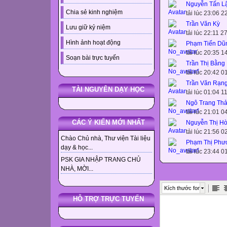
Nguyễn Tấn L
Chia sẻ kinh nghiệm
tải lúc 23:06 
Trần Văn Kỳ
Lưu giữ kỷ niệm
tải lúc 22:11 
Hình ảnh hoạt động
Phạm Tiến Dũ
tải lúc 20:35 
Soạn bài trực tuyến
Trần Thị Bằng
tải lúc 20:42 
Trần Văn Rạn
TÀI NGUYÊN DẠY HỌC
tải lúc 01:04 
Ngô Trang Th
tải lúc 21:01 
CÁC Ý KIẾN MỚI NHẤT
Nguyễn Thị H
tải lúc 21:56 
Chào Chủ nhà, Thư viện Tài liệu
Phạm Thị Phư
dạy & học...
tải lúc 23:44 
PSK GIA NHẬP TRANG CHỦ
NHÀ, MỜI...
Kích thước font
HỖ TRỢ TRỰC TUYẾN