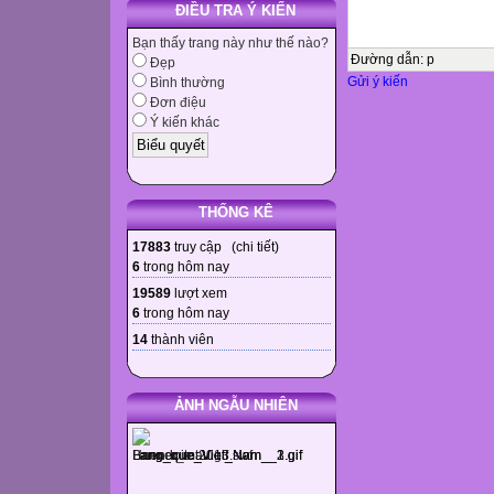
ĐIỀU TRA Ý KIẾN
Bạn thấy trang này như thế nào?
Đường dẫn
:
p
Đẹp
Gửi ý kiến
Bình thường
Đơn điệu
Ý kiến khác
THỐNG KÊ
17883
truy cập (
chi tiết
)
6
trong hôm nay
19589
lượt xem
6
trong hôm nay
14
thành viên
ẢNH NGẪU NHIÊN