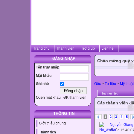
Trang chủ
Thành viên
Trợ giúp
Liên hệ
ĐĂNG NHẬP
Chào mừng quý vị 
Tên truy nhập
Mật khẩu
Gốc
>
Tư liệu
>
Mỹ thuật
Ghi nhớ
banner_tet
Quên mật khẩu
ĐK thành viên
Các thành viên đã
THÔNG TIN
1
2
3
4
5
Giới thiệu chung
Nguyễn Giang
tải lúc 15:40 
Thành tích