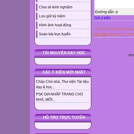
Chia sẻ kinh nghiệm
Đường dẫn
:
p
Lưu giữ kỷ niệm
Gửi ý kiến
Hình ảnh hoạt động
↓ CHÚ Ý: Bài giảng này
Soạn bài trực tuyến
thị 1 file
trong số đó, đ
TÀI NGUYÊN DẠY HỌC
Web
CÁC Ý KIẾN MỚI NHẤT
Chào Chủ nhà, Thư viện Tài liệu
dạy & học...
PSK GIA NHẬP TRANG CHỦ
NHÀ, MỜI...
HỖ TRỢ TRỰC TUYẾN