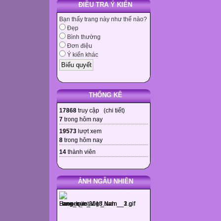
ĐIỀU TRA Ý KIẾN
Bạn thấy trang này như thế nào?
Đẹp
Bình thường
Đơn điệu
Ý kiến khác
THỐNG KÊ
17868
truy cập (
chi tiết
)
7
trong hôm nay
19573
lượt xem
8
trong hôm nay
14
thành viên
ẢNH NGẪU NHIÊN