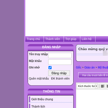
Trang chủ
Thành viên
Trợ giúp
Liên hệ
ĐĂNG NHẬP
Chào mừng quý vị 
Tên truy nhập
Mật khẩu
Gốc
>
Giáo án
>
Mỹ thuậ
Ghi nhớ
Hai câu trượt bên lề t
Quên mật khẩu
ĐK thành viên
Kích thước font
THÔNG TIN
Giới thiệu chung
Thành tích