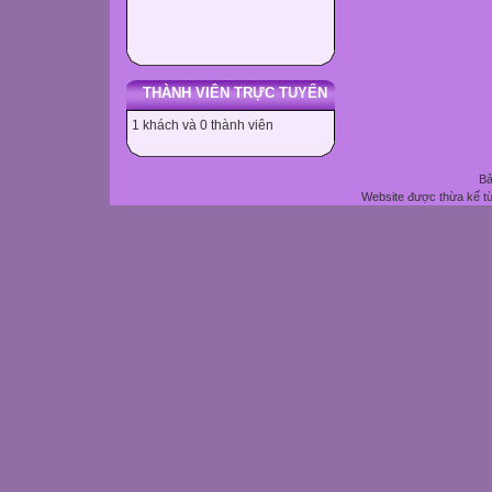
THÀNH VIÊN TRỰC TUYẾN
1 khách và 0 thành viên
Bả
Website được thừa kế t