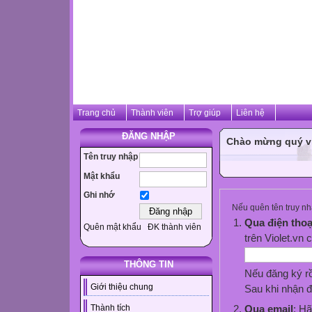
Trang chủ
Thành viên
Trợ giúp
Liên hệ
ĐĂNG NHẬP
Chào mừng quý vị 
Tên truy nhập
Mật khẩu
Ghi nhớ
Nếu quên tên truy nhậ
Qua điện thoạ
Quên mật khẩu
ĐK thành viên
trên Violet.vn 
THÔNG TIN
Nếu đăng ký rồ
Giới thiệu chung
Sau khi nhận đ
Thành tích
Qua email
: Hã