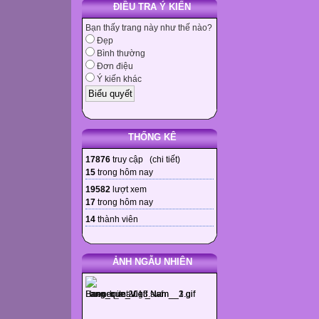
ĐIỀU TRA Ý KIẾN
Bạn thấy trang này như thế nào?
Đẹp
Bình thường
Đơn điệu
Ý kiến khác
THỐNG KÊ
17876
truy cập (
chi tiết
)
15
trong hôm nay
19582
lượt xem
17
trong hôm nay
14
thành viên
ẢNH NGẪU NHIÊN