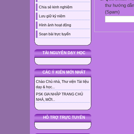
thư hướng dẫn
Chia sẻ kinh nghiệm
(Spam)
Lưu giữ kỷ niệm
Hình ảnh hoạt động
Soạn bài trực tuyến
TÀI NGUYÊN DẠY HỌC
CÁC Ý KIẾN MỚI NHẤT
Chào Chủ nhà, Thư viện Tài liệu
dạy & học...
PSK GIA NHẬP TRANG CHỦ
NHÀ, MỜI...
HỖ TRỢ TRỰC TUYẾN