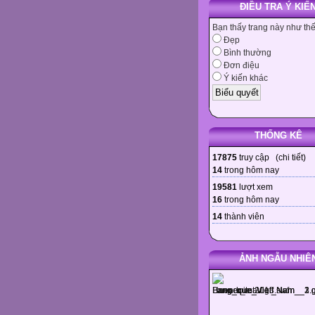
ĐIỀU TRA Ý KIẾ
Bạn thấy trang này như th
Đẹp
Bình thường
Đơn điệu
Ý kiến khác
THỐNG KÊ
17875
truy cập (
chi tiết
)
14
trong hôm nay
19581
lượt xem
16
trong hôm nay
14
thành viên
ẢNH NGẪU NHIÊ