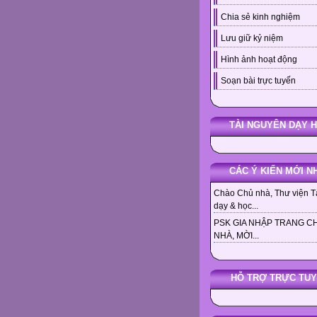
Chia sẻ kinh nghiệm
Lưu giữ kỷ niệm
Hình ảnh hoạt động
Soạn bài trực tuyến
TÀI NGUYÊN DẠY 
CÁC Ý KIẾN MỚI N
Chào Chủ nhà, Thư viện Tà
dạy & học...
PSK GIA NHẬP TRANG C
NHÀ, MỜI...
HỖ TRỢ TRỰC TU