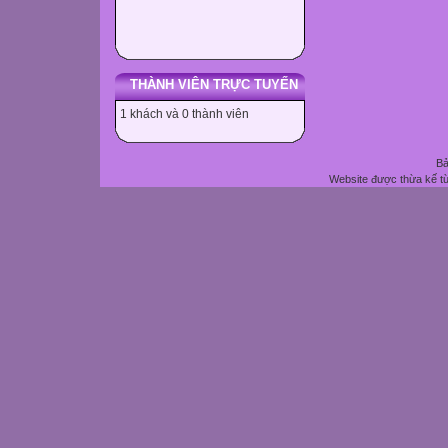
THÀNH VIÊN TRỰC TUYẾN
1 khách và 0 thành viên
Bả
Website được thừa kế t