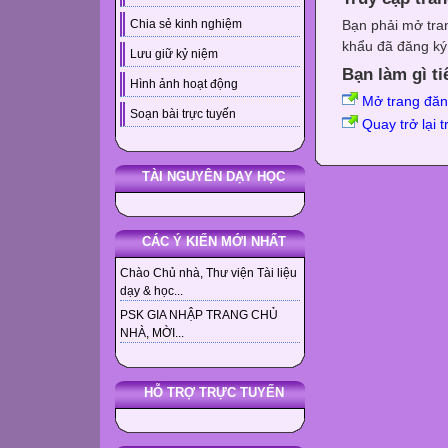
Bạn phải mở tra
Chia sẻ kinh nghiệm
khẩu đã đăng ký 
Lưu giữ kỷ niệm
Bạn làm gì ti
Hình ảnh hoạt động
Mở trang đă
Soạn bài trực tuyến
Quay trở lại 
TÀI NGUYÊN DẠY HỌC
CÁC Ý KIẾN MỚI NHẤT
Chào Chủ nhà, Thư viện Tài liệu
dạy & học...
PSK GIA NHẬP TRANG CHỦ
NHÀ, MỜI...
HỖ TRỢ TRỰC TUYẾN