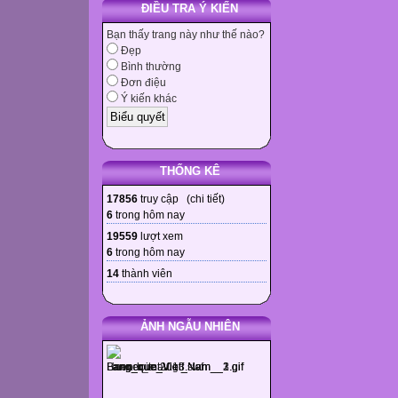
ĐIỀU TRA Ý KIẾN
Bạn thấy trang này như thế nào?
Đẹp
Bình thường
Đơn điệu
Ý kiến khác
THỐNG KÊ
17856
truy cập (
chi tiết
)
6
trong hôm nay
19559
lượt xem
6
trong hôm nay
14
thành viên
ẢNH NGẪU NHIÊN