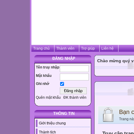
Trang chủ
Thành viên
Trợ giúp
Liên hệ
ĐĂNG NHẬP
Chào mừng quý vị 
Tên truy nhập
Mật khẩu
Ghi nhớ
Quên mật khẩu
ĐK thành viên
Bạn 
THÔNG TIN
Trang nà
Giới thiệu chung
Thành tích
Truy cập tra