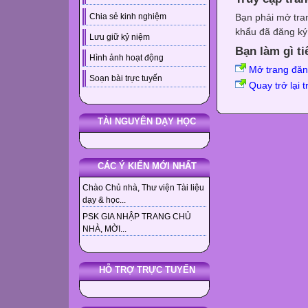
Bạn phải mở tra
Chia sẻ kinh nghiệm
khẩu đã đăng ký 
Lưu giữ kỷ niệm
Bạn làm gì ti
Hình ảnh hoạt động
Mở trang đă
Soạn bài trực tuyến
Quay trở lại 
TÀI NGUYÊN DẠY HỌC
CÁC Ý KIẾN MỚI NHẤT
Chào Chủ nhà, Thư viện Tài liệu
dạy & học...
PSK GIA NHẬP TRANG CHỦ
NHÀ, MỜI...
HỖ TRỢ TRỰC TUYẾN