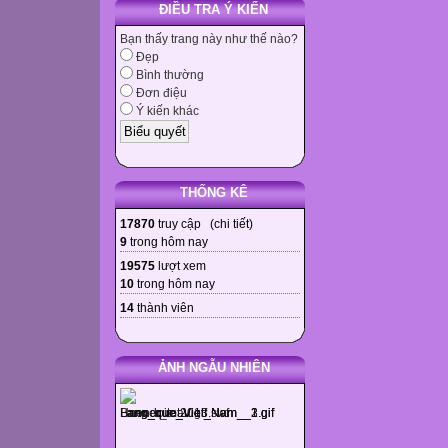
ĐIỀU TRA Ý KIẾN
Bạn thấy trang này như thế nào?
Đẹp
Bình thường
Đơn điệu
Ý kiến khác
THỐNG KÊ
17870
truy cập (
chi tiết
)
9
trong hôm nay
19575
lượt xem
10
trong hôm nay
14
thành viên
ẢNH NGẪU NHIÊN