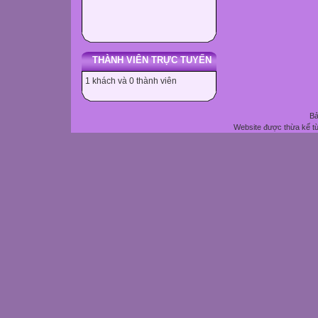
THÀNH VIÊN TRỰC TUYẾN
1 khách và 0 thành viên
Bả
Website được thừa kế t