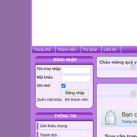
Trang chủ
Thành viên
Trợ giúp
Liên hệ
ĐĂNG NHẬP
Chào mừng quý vị 
Tên truy nhập
Mật khẩu
Ghi nhớ
Quên mật khẩu
ĐK thành viên
Bạn 
THÔNG TIN
Trang nà
Giới thiệu chung
Thành tích
Truy cập tra