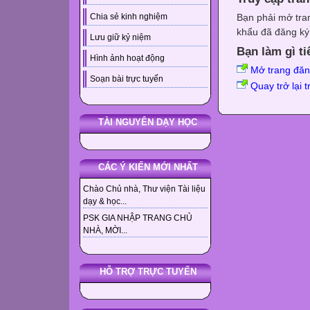
Bạn phải mở tra
Chia sẻ kinh nghiệm
khẩu đã đăng ký 
Lưu giữ kỷ niệm
Bạn làm gì ti
Hình ảnh hoạt động
Mở trang đă
Soạn bài trực tuyến
Quay trở lại 
TÀI NGUYÊN DẠY HỌC
CÁC Ý KIẾN MỚI NHẤT
Chào Chủ nhà, Thư viện Tài liệu
dạy & học...
PSK GIA NHẬP TRANG CHỦ
NHÀ, MỜI...
HỖ TRỢ TRỰC TUYẾN