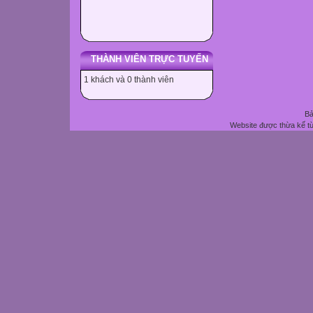
THÀNH VIÊN TRỰC TUYẾN
1 khách và 0 thành viên
Bả
Website được thừa kế t