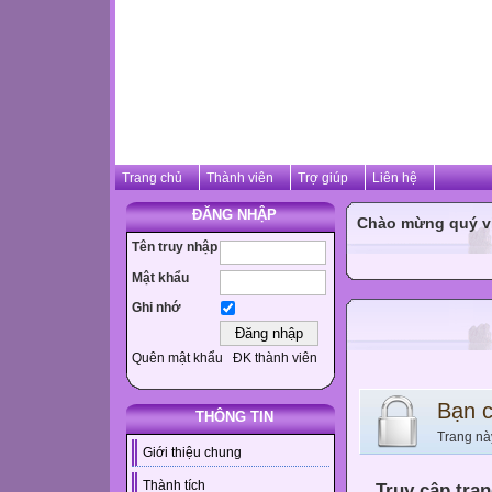
Trang chủ
Thành viên
Trợ giúp
Liên hệ
ĐĂNG NHẬP
Chào mừng quý vị 
Tên truy nhập
Mật khẩu
Ghi nhớ
Quên mật khẩu
ĐK thành viên
Bạn 
THÔNG TIN
Trang nà
Giới thiệu chung
Thành tích
Truy cập tra