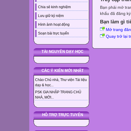
Bạn phải mở tra
Chia sẻ kinh nghiệm
khẩu đã đăng ký 
Lưu giữ kỷ niệm
Bạn làm gì ti
Hình ảnh hoạt động
Mở trang đă
Soạn bài trực tuyến
Quay trở lại 
TÀI NGUYÊN DẠY HỌC
CÁC Ý KIẾN MỚI NHẤT
Chào Chủ nhà, Thư viện Tài liệu
dạy & học...
PSK GIA NHẬP TRANG CHỦ
NHÀ, MỜI...
HỖ TRỢ TRỰC TUYẾN