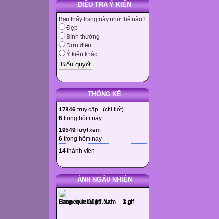
ĐIỀU TRA Ý KIẾN
Bạn thấy trang này như thế nào?
Đẹp
Bình thường
Đơn điệu
Ý kiến khác
THỐNG KÊ
17846
truy cập (
chi tiết
)
6
trong hôm nay
19549
lượt xem
6
trong hôm nay
14
thành viên
ẢNH NGẪU NHIÊN