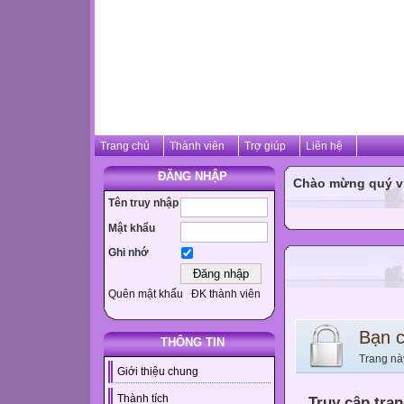
Trang chủ
Thành viên
Trợ giúp
Liên hệ
ĐĂNG NHẬP
Chào mừng quý vị 
Tên truy nhập
Mật khẩu
Ghi nhớ
Quên mật khẩu
ĐK thành viên
Bạn 
THÔNG TIN
Trang nà
Giới thiệu chung
Thành tích
Truy cập tra