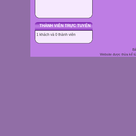
THÀNH VIÊN TRỰC TUYẾN
1 khách và 0 thành viên
Bả
Website được thừa kế t