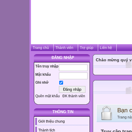
Trang chủ
Thành viên
Trợ giúp
Liên hệ
ĐĂNG NHẬP
Chào mừng quý vị 
Tên truy nhập
Mật khẩu
Ghi nhớ
Quên mật khẩu
ĐK thành viên
Bạn 
THÔNG TIN
Trang nà
Giới thiệu chung
Thành tích
Truy cập tra