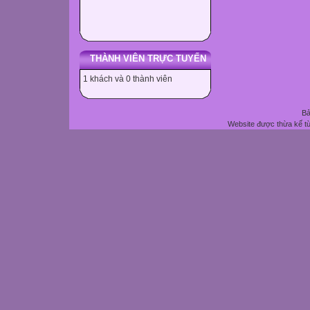
THÀNH VIÊN TRỰC TUYẾN
1 khách và 0 thành viên
Bả
Website được thừa kế t