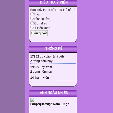
ĐIỀU TRA Ý KIẾN
Bạn thấy trang này như thế nào?
Đẹp
Bình thường
Đơn điệu
Ý kiến khác
THỐNG KÊ
17852
truy cập (
chi tiết
)
2
trong hôm nay
19555
lượt xem
2
trong hôm nay
14
thành viên
ẢNH NGẪU NHIÊN