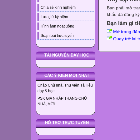
Bạn phải mở tra
Chia sẻ kinh nghiệm
khẩu đã đăng ký 
Lưu giữ kỷ niệm
Bạn làm gì ti
Hình ảnh hoạt động
Mở trang đă
Soạn bài trực tuyến
Quay trở lại 
TÀI NGUYÊN DẠY HỌC
CÁC Ý KIẾN MỚI NHẤT
Chào Chủ nhà, Thư viện Tài liệu
dạy & học...
PSK GIA NHẬP TRANG CHỦ
NHÀ, MỜI...
HỖ TRỢ TRỰC TUYẾN