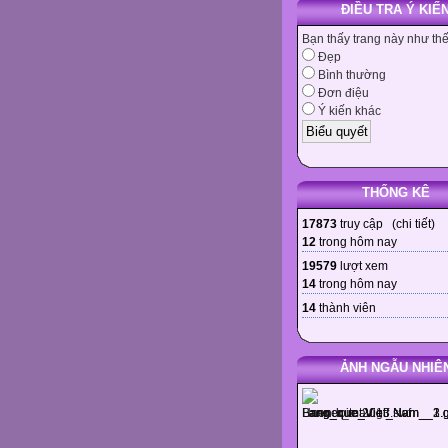
ĐIỀU TRA Ý KIẾ
Bạn thấy trang này như th
Đẹp
Bình thường
Đơn điệu
Ý kiến khác
THỐNG KÊ
17873
truy cập (
chi tiết
)
12
trong hôm nay
19579
lượt xem
14
trong hôm nay
14
thành viên
ẢNH NGẪU NHIÊ