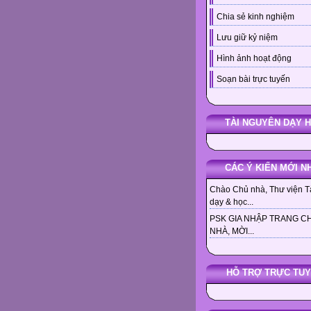
Chia sẻ kinh nghiệm
Lưu giữ kỷ niệm
Hình ảnh hoạt động
Soạn bài trực tuyến
TÀI NGUYÊN DẠY 
CÁC Ý KIẾN MỚI N
Chào Chủ nhà, Thư viện Tà
dạy & học...
PSK GIA NHẬP TRANG C
NHÀ, MỜI...
HỖ TRỢ TRỰC TU